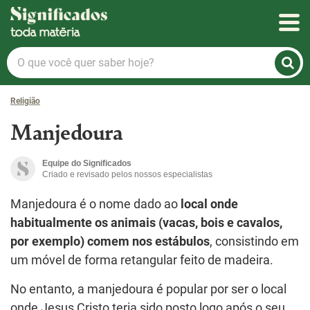
Significados
O
que
você
Religião
quer
saber
Manjedoura
hoje?
Equipe do Significados
Criado e revisado pelos nossos especialistas
Manjedoura é o nome dado ao
local onde
habitualmente os animais (vacas, bois e cavalos,
por exemplo) comem nos estábulos
, consistindo em
um móvel de forma retangular feito de madeira.
No entanto, a manjedoura é popular por ser o local
onde Jesus Cristo teria sido posto logo após o seu