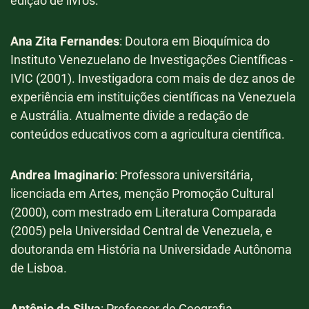
edição de livros.
T
d
Ana Zita Fernandes
: Doutora em Bioquímica do
Instituto Venezuelano de Investigações Científicas -
C
IVIC (2001). Investigadora com mais de dez anos de
p
experiência em instituições científicas na Venezuela
L
e Austrália. Atualmente divide a redação de
F
conteúdos educativos com a agricultura científica.
C
Andrea Imaginario
: Professora universitária,
U
licenciada em Artes, menção Promoção Cultural
c
(2000), com mestrado em Literatura Comparada
C
(2005) pela Universidad Central de Venezuela, e
S
doutoranda em História na Universidade Autônoma
de Lisboa.
D
U
Antônio da Silva
: Professor de Geografia,
B