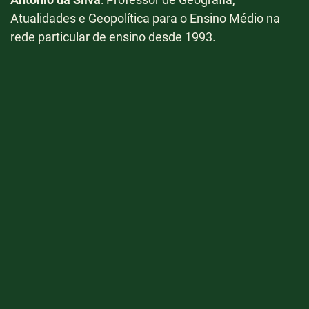
Atualidades e Geopolítica para o Ensino Médio na
U
rede particular de ensino desde 1993.
A
t
li
D
e
e
d
t
P
R
E
U
H
T
c