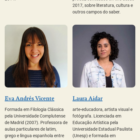
2017, sobre literatura, cultura e
ed
outros campos do saber.
Eva Andrés Vicente
Laura Aidar
V
Formada em Filologia Clássica
arte-educadora, artista visual e
pela Universidade Complutense
fotógrafa. Licenciada em
Pr
de Madrid (2007). Professora de
Educação Artística pela
Ci
aulas particulares de latim,
Universidade Estadual Paulista
pe
grego e língua espanhola entre
(Unesp) e formada em
po