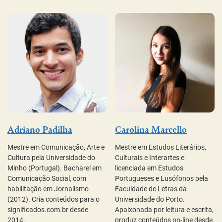
Adriano Padilha
Carolina Marcello
R
Mestre em Comunicação, Arte e
Mestre em Estudos Literários,
pr
Cultura pela Universidade do
Culturais e Interartes e
Ma
Minho (Portugal). Bacharel em
licenciada em Estudos
En
Comunicação Social, com
Portugueses e Lusófonos pela
(F
habilitação em Jornalismo
Faculdade de Letras da
fo
(2012). Cria conteúdos para o
Universidade do Porto.
(F
significados.com.br desde
Apaixonada por leitura e escrita,
Me
2014.
produz conteúdos on-line desde
re