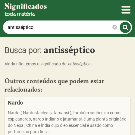
Significados
O
que
você
antisséptico
quer
Busca por:
saber
hoje?
Ainda não temos o significado de:
antisséptico
.
Outros conteúdos que podem estar
relacionados:
Nardo
Nardo ( Nardostachys jatamansi ), também conhecido como
espicanardo, nardo Indiano e jatamansi, é uma planta originária
do Nepal, China e Índia cujo óleo essencial é usado como
perfume ou para fins...