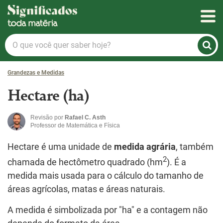
Significados
O
que
você
Grandezas e Medidas
quer
saber
Hectare (ha)
hoje?
Revisão por
Rafael C. Asth
Professor de Matemática e Física
Hectare é uma unidade de
medida agrária
, também
2
chamada de hectômetro quadrado (hm
). É a
medida mais usada para o cálculo do tamanho de
áreas agrícolas, matas e áreas naturais.
A medida é simbolizada por "ha" e a contagem não