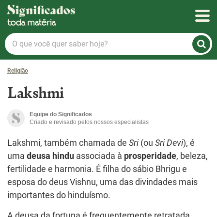
Significados
O
que
você
Religião
quer
saber
Lakshmi
hoje?
Equipe do Significados
Criado e revisado pelos nossos especialistas
Lakshmi, também chamada de
Sri
(ou
Sri Devi
), é
uma
deusa hindu
associada à
prosperidade
, beleza,
fertilidade e harmonia. É filha do sábio Bhrigu e
esposa do deus Vishnu, uma das divindades mais
importantes do hinduísmo.
A deusa da fortuna é frequentemente retratada