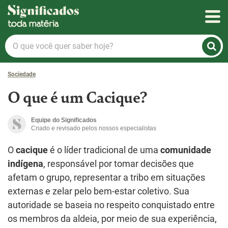
Significados
O
que
você
Sociedade
quer
saber
O que é um Cacique?
hoje?
Equipe do Significados
Criado e revisado pelos nossos especialistas
O
cacique
é o líder tradicional de uma
comunidade
indígena
, responsável por tomar decisões que
afetam o grupo, representar a tribo em situações
externas e zelar pelo bem-estar coletivo. Sua
autoridade se baseia no respeito conquistado entre
os membros da aldeia, por meio de sua experiência,