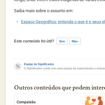
Saiba mais sobre o assunto em:
Espaço Geográfico: entenda o que é e seus
Este conteúdo foi útil?
Sim
Não
Este conteúdo contém informação incorreta
Equipe do Significados
O Significados conta com uma equipe de especialistas e entusia
Este conteúdo não tem a informação que procuro
Outro
Outros conteúdos que podem inter
Compaixão