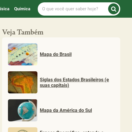
O
ísica
Química
que
você
quer
Veja Também
saber
hoje?
Mapa do Brasil
Siglas dos Estados Brasileiros (e
suas capitais)
Mapa da América do Sul