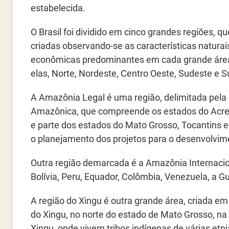
estabelecida.
O Brasil foi dividido em cinco grandes regiões, q
criadas observando-se as características naturai
econômicas predominantes em cada grande área
elas, Norte, Nordeste, Centro Oeste, Sudeste e Su
A Amazônia Legal é uma região, delimitada pela 
Amazônica, que compreende os estados do Acre
e parte dos estados do Mato Grosso, Tocantins e 
o planejamento dos projetos para o desenvolvime
Outra região demarcada é a Amazônia Internacion
Bolívia, Peru, Equador, Colômbia, Venezuela, a G
A região do Xingu é outra grande área, criada em
do Xingu, no norte do estado de Mato Grosso, na 
Xingu, onde vivem tribos indígenas de várias etni