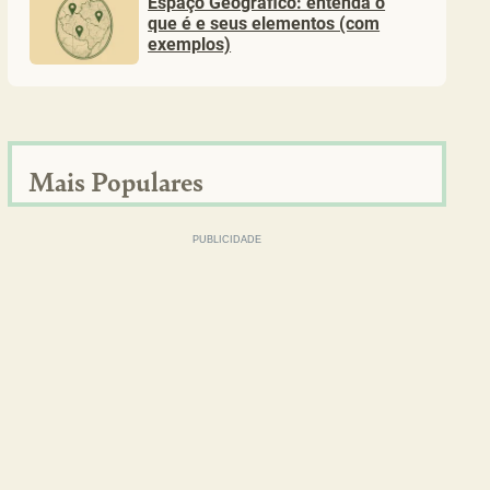
Espaço Geográfico: entenda o
que é e seus elementos (com
exemplos)
Mais Populares