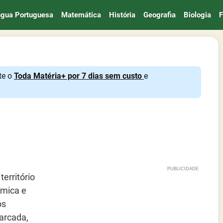
ngua Portuguesa
Matemática
História
Geografia
Biologia
F
te o
Toda Matéria+ por 7 dias sem custo
e
território
ômica e
os
marcada,