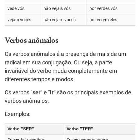
vede vós
não vejais vós
por verdes vós
vejam vocês
não vejam vocês
por verem eles
Verbos anômalos
Os verbos anômalos é a presença de mais de um
radical em sua conjugação. Ou seja, a parte
invariável do verbo muda completamente em
diferentes tempos e modos.
Os verbos "
ser"
e "
ir"
são os principais exemplos de
verbos anômalos.
Exemplos:
Verbo "SER"
Verbo "TER"
Eu
sou
feliz contigo.
Eu
vou
embora agora.