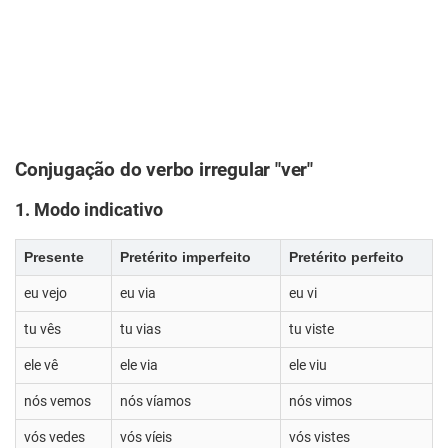
Conjugação do verbo irregular "ver"
1. Modo indicativo
Presente
Pretérito imperfeito
Pretérito perfeito
eu vejo
eu via
eu vi
tu vês
tu vias
tu viste
ele vê
ele via
ele viu
nós vemos
nós víamos
nós vimos
vós vedes
vós víeis
vós vistes