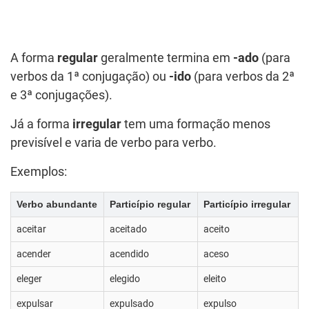
A forma
regular
geralmente termina em
-ado
(para
verbos da 1ª conjugação) ou
-ido
(para verbos da 2ª
e 3ª conjugações).
Já a forma
irregular
tem uma formação menos
previsível e varia de verbo para verbo.
Exemplos:
Verbo abundante
Particípio regular
Particípio irregular
aceitar
aceitado
aceito
acender
acendido
aceso
eleger
elegido
eleito
expulsar
expulsado
expulso