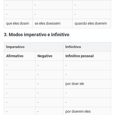
-
-
-
-
-
-
que eles doam
se eles doessem
quando eles doerem
3. Modos imperativo e infinitivo
Imperativo
Infinitivo
Afirmativo
Negativo
Infinitivo pessoal
-
-
-
-
-
-
-
-
por doer ele
-
-
-
-
-
-
-
-
por doerem eles