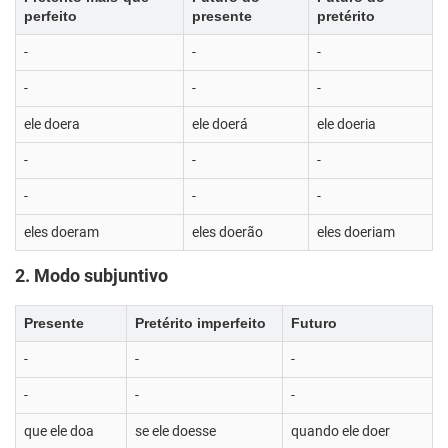
perfeito
presente
pretérito
-
-
-
-
-
-
ele doera
ele doerá
ele doeria
-
-
-
-
-
-
eles doeram
eles doerão
eles doeriam
2. Modo subjuntivo
Presente
Pretérito imperfeito
Futuro
-
-
-
-
-
-
que ele doa
se ele doesse
quando ele doer