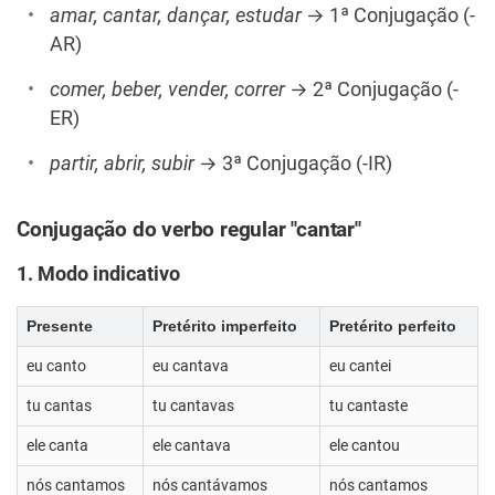
amar, cantar, dançar, estudar
→ 1ª Conjugação (-
AR)
comer, beber, vender, correr
→ 2ª Conjugação (-
ER)
partir, abrir, subir
→ 3ª Conjugação (-IR)
Conjugação do verbo regular "cantar"
1. Modo indicativo
Presente
Pretérito imperfeito
Pretérito perfeito
eu canto
eu cantava
eu cantei
tu cantas
tu cantavas
tu cantaste
ele canta
ele cantava
ele cantou
nós cantamos
nós cantávamos
nós cantamos