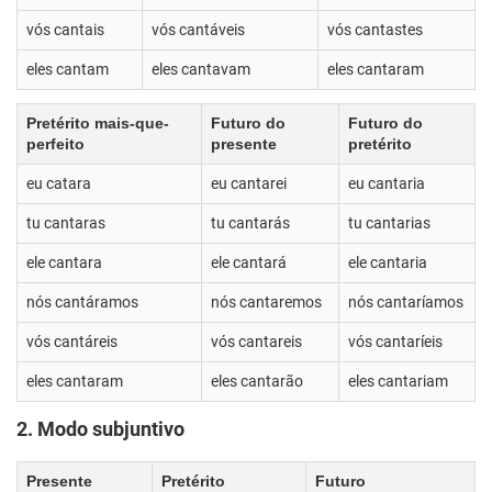
vós cantais
vós cantáveis
vós cantastes
eles cantam
eles cantavam
eles cantaram
Pretérito mais-que-
Futuro do
Futuro do
perfeito
presente
pretérito
eu catara
eu cantarei
eu cantaria
tu cantaras
tu cantarás
tu cantarias
ele cantara
ele cantará
ele cantaria
nós cantáramos
nós cantaremos
nós cantaríamos
vós cantáreis
vós cantareis
vós cantaríeis
eles cantaram
eles cantarão
eles cantariam
2. Modo subjuntivo
Presente
Pretérito
Futuro