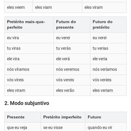
eles veem
eles viam
eles viram
Pretérito mais-que-
Futuro do
Futuro do
perfeito
presente
pretérito
eu vira
eu verei
eu verei
tu viras
tu verás
tu verias
ele vira
ele verá
ele veria
nós víramos
nós veremos
nós veríamos
vós víreis
vós vereis
vós veríeis
eles viram
eles verão
eles veriam
2. Modo subjuntivo
Presente
Pretérito imperfeito
Futuro
que eu veja
se eu visse
quando eu vir