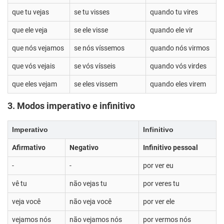
que tu vejas
se tu visses
quando tu vires
que ele veja
se ele visse
quando ele vir
que nós vejamos
se nós víssemos
quando nós virmos
que vós vejais
se vós vísseis
quando vós virdes
que eles vejam
se eles vissem
quando eles virem
3. Modos imperativo e infinitivo
Imperativo
Infinitivo
Afirmativo
Negativo
Infinitivo pessoal
-
-
por ver eu
vê tu
não vejas tu
por veres tu
veja você
não veja você
por ver ele
vejamos nós
não vejamos nós
por vermos nós