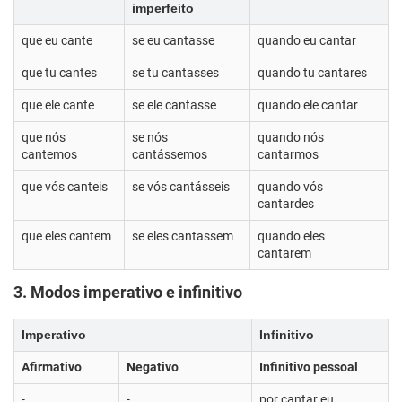
imperfeito
que eu cante
se eu cantasse
quando eu cantar
que tu cantes
se tu cantasses
quando tu cantares
que ele cante
se ele cantasse
quando ele cantar
que nós
se nós
quando nós
cantemos
cantássemos
cantarmos
que vós canteis
se vós cantásseis
quando vós
cantardes
que eles cantem
se eles cantassem
quando eles
cantarem
3. Modos imperativo e infinitivo
Imperativo
Infinitivo
Afirmativo
Negativo
Infinitivo pessoal
-
-
por cantar eu