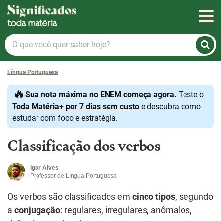
Significados
O
que
você
Língua Portuguesa
quer
saber
🔥
Sua nota máxima no ENEM começa agora.
Teste o
hoje?
Toda Matéria+ por 7 dias sem custo
e descubra como
estudar com foco e estratégia.
Classificação dos verbos
Igor Alves
Professor de Língua Portuguesa
Os verbos são classificados em
cinco tipos
, segundo
a
conjugação
: regulares, irregulares, anômalos,