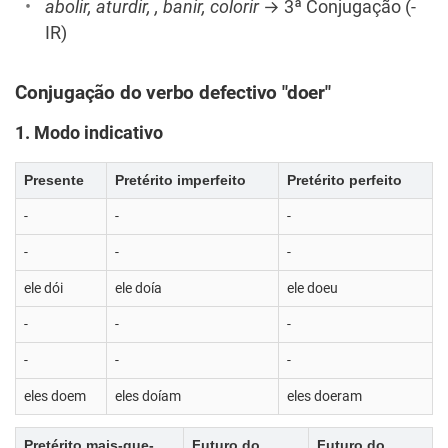
abolir, aturdir, , banir, colorir
→ 3ª Conjugação (-
IR)
Conjugação do verbo defectivo "doer"
1. Modo indicativo
Presente
Pretérito imperfeito
Pretérito perfeito
-
-
-
-
-
-
ele dói
ele doía
ele doeu
-
-
-
-
-
-
eles doem
eles doíam
eles doeram
Pretérito mais-que-
Futuro do
Futuro do