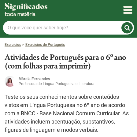
Significados
O
que
você
Exercícios
Exercícios de Português
quer
saber
Atividades de Português para o 6º ano
hoje?
(com folhas para imprimir)
Márcia Fernandes
Professora de Língua Portuguesa e Literatura
Teste os seus conhecimentos sobre conteúdos
vistos em Língua Portuguesa no 6º ano de acordo
com a BNCC - Base Nacional Comum Curricular. As
atividades incluem acentuação, substantivos,
figuras de linguagem e modos verbais.