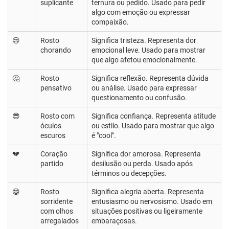
suplicante
ternura ou pedido. Usado para pedir
algo com emoção ou expressar
compaixão.
😢
Rosto
Significa tristeza. Representa dor
chorando
emocional leve. Usado para mostrar
que algo afetou emocionalmente.
🤔
Rosto
Significa reflexão. Representa dúvida
pensativo
ou análise. Usado para expressar
questionamento ou confusão.
😎
Rosto com
Significa confiança. Representa atitude
óculos
ou estilo. Usado para mostrar que algo
escuros
é "cool".
💔
Coração
Significa dor amorosa. Representa
partido
desilusão ou perda. Usado após
términos ou decepções.
😁
Rosto
Significa alegria aberta. Representa
sorridente
entusiasmo ou nervosismo. Usado em
com olhos
situações positivas ou ligeiramente
arregalados
embaraçosas.