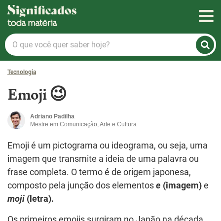
Significados
O
que
você
Tecnologia
quer
saber
Emoji 😉
hoje?
Adriano Padilha
Mestre em Comunicação, Arte e Cultura
Emoji é um pictograma ou ideograma, ou seja, uma
imagem que transmite a ideia de uma palavra ou
frase completa. O termo é de origem japonesa,
composto pela junção dos elementos
e
(imagem)
e
moji
(letra).
Os primeiros emojis surgiram no Japão na década