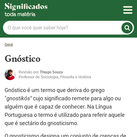
Significados
O
que
você
Geral
quer
saber
Gnóstico
hoje?
Revisão por
Thiago Souza
Professor de Sociologia, Filosofia e História
Gnóstico é um termo que deriva do grego
"
gnostikós"
cujo significado remete para algo ou
alguém que é capaz de conhecer. Na Língua
Portuguesa o termo é utilizado para referir aquele
que é sectário do gnosticismo.
O gnosticismo designa um conjunto de crenças de