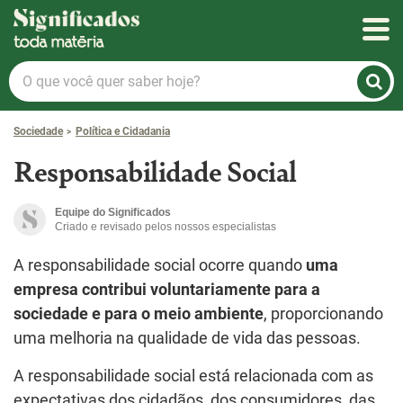
Significados
O
que
você
Sociedade
Política e Cidadania
quer
saber
Responsabilidade Social
hoje?
Equipe do Significados
Criado e revisado pelos nossos especialistas
A responsabilidade social ocorre quando
uma
empresa contribui voluntariamente para a
sociedade e para o meio ambiente
, proporcionando
uma melhoria na qualidade de vida das pessoas.
A responsabilidade social está relacionada com as
expectativas dos cidadãos, dos consumidores, das