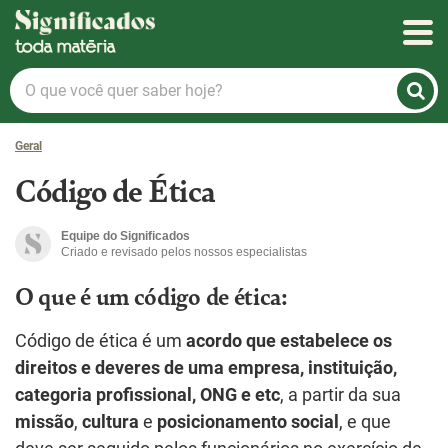
Significados
O
que
você
Geral
quer
saber
Código de Ética
hoje?
Equipe do Significados
Criado e revisado pelos nossos especialistas
O que é um código de ética:
Código de ética é um
acordo que estabelece os
direitos e deveres de uma empresa, instituição,
categoria profissional, ONG e etc
, a partir da sua
missão
,
cultura
e
posicionamento social
, e que