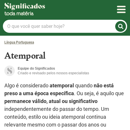
Significados
O
que
você
Língua Portuguesa
quer
saber
Atemporal
hoje?
Equipe do Significados
Criado e revisado pelos nossos especialistas
Algo é considerado
atemporal
quando
não está
preso a uma época específica
. Ou seja, é aquilo que
permanece válido, atual ou significativo
independentemente do passar do tempo. Um
conteúdo, estilo ou ideia atemporal continua
relevante mesmo com o passar dos anos ou