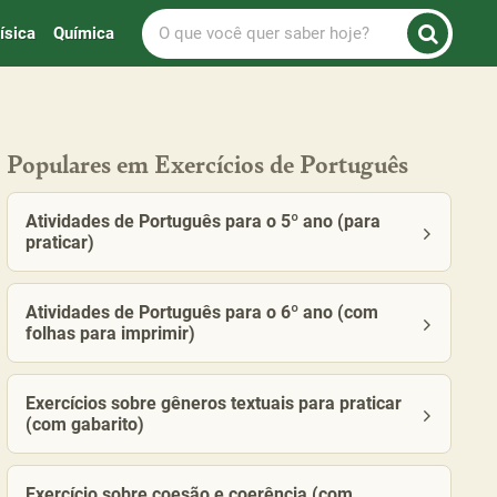
O
ísica
Química
que
você
quer
saber
hoje?
Populares em Exercícios de Português
Atividades de Português para o 5º ano (para
praticar)
Atividades de Português para o 6º ano (com
folhas para imprimir)
Exercícios sobre gêneros textuais para praticar
(com gabarito)
Exercício sobre coesão e coerência (com