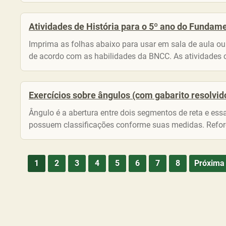
Atividades de História para o 5º ano do Fundame
Imprima as folhas abaixo para usar em sala de aula o
de acordo com as habilidades da BNCC. As atividades 
Exercícios sobre ângulos (com gabarito resolvid
Ângulo é a abertura entre dois segmentos de reta e es
possuem classificações conforme suas medidas. Refor
1
2
3
4
5
6
7
8
Próxima