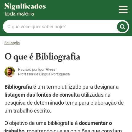
Significados
O
que
você
Educação
quer
saber
O que é Bibliografia
hoje?
Revisão por
Igor Alves
Professor de Língua Portuguesa
Bibliografia
é um termo utilizado para designar a
listagem das fontes de consulta
utilizadas na
pesquisa de determinado tema para elaboração de
um trabalho escrito.
O objetivo de uma bibliografia é
documentar o
trabalho
, mostrando que as opiniões que constam