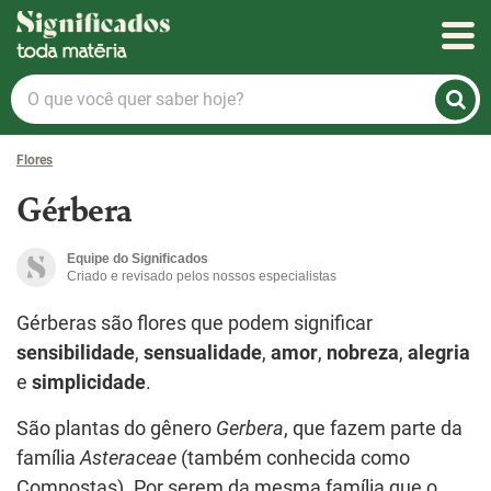
Significados
O
que
você
Flores
quer
saber
Gérbera
hoje?
Equipe do Significados
Criado e revisado pelos nossos especialistas
Gérberas são flores que podem significar
sensibilidade
,
sensualidade
,
amor
,
nobreza
,
alegria
e
simplicidade
.
São plantas do gênero
Gerbera
, que fazem parte da
família
Asteraceae
(também conhecida como
Compostas). Por serem da mesma família que o