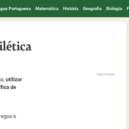
ngua Portuguesa
Matemática
História
Geografia
Biologia
F
lética
ja,
utilizar
ífica de
gregos e