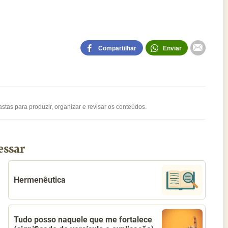
Compartilhar
Enviar
stas para produzir, organizar e revisar os conteúdos.
essar
Hermenêutica
Tudo posso naquele que me fortalece