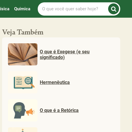
O
ísica
Química
que
você
quer
Veja Também
saber
hoje?
O que é Exegese (e seu
significado)
Hermenêutica
O que é a Retórica