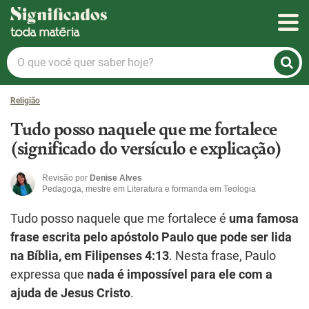
Significados
O
que
você
Religião
quer
saber
Tudo posso naquele que me fortalece
hoje?
(significado do versículo e explicação)
Revisão por
Denise Alves
Pedagoga, mestre em Literatura e formanda em Teologia
Tudo posso naquele que me fortalece é
uma famosa
frase escrita pelo apóstolo Paulo que pode ser lida
na Bíblia, em Filipenses 4:13
. Nesta frase, Paulo
expressa que
nada é impossível para ele com a
ajuda de Jesus Cristo
.