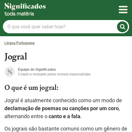
Significados
O
que
você
Língua Portuguesa
quer
saber
Jogral
hoje?
Equipe do Significados
Criado e revisado pelos nossos especialistas
O que é um jogral:
Jogral é atualmente conhecido como um modo de
declamação de poemas ou canções por um coro
,
alternando entre o
canto e a fala
.
Os jograis são bastante comuns como um gênero de