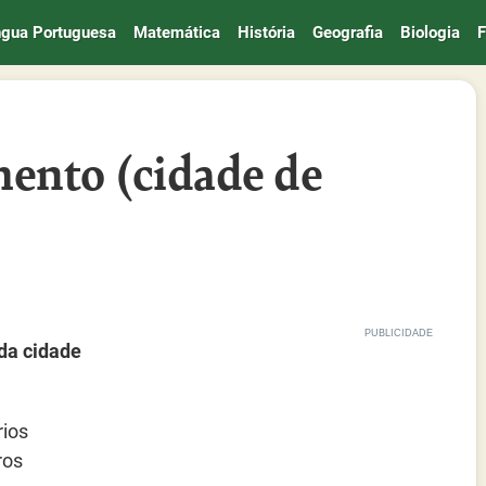
ngua Portuguesa
Matemática
História
Geografia
Biologia
F
ento (cidade de
da cidade
rios
ros