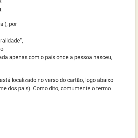
s
u.
l), por
e
ralidade",
ão
nada apenas com o país onde a pessoa nasceu,
tá localizado no verso do cartão, logo abaixo
nome dos pais). Como dito, comumente o termo