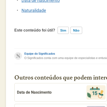
Data de nascimento
Naturalidade
Este conteúdo foi útil?
Sim
Não
Este conteúdo contém informação incorreta
Equipe do Significados
O Significados conta com uma equipe de especialistas e entusia
Este conteúdo não tem a informação que procuro
Outro
Outros conteúdos que podem inter
Data de Nascimento