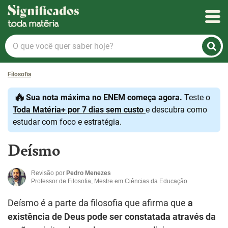
Significados
O
que
você
Filosofia
quer
saber
🔥
Sua nota máxima no ENEM começa agora.
Teste o
hoje?
Toda Matéria+ por 7 dias sem custo
e descubra como
estudar com foco e estratégia.
Deísmo
Revisão por
Pedro Menezes
Professor de Filosofia, Mestre em Ciências da Educação
Deísmo é a parte da filosofia que afirma que
a
existência de Deus pode ser constatada através da