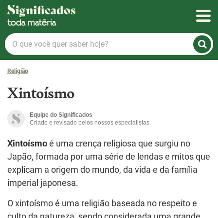
Significados
O
que
você
Religião
quer
saber
Xintoísmo
hoje?
Equipe do Significados
Criado e revisado pelos nossos especialistas
Xintoísmo
é uma crença religiosa que surgiu no
Japão, formada por uma série de lendas e mitos que
explicam a origem do mundo, da vida e da família
imperial japonesa.
O xintoísmo é uma religião baseada no respeito e
culto da natureza, sendo considerada uma grande