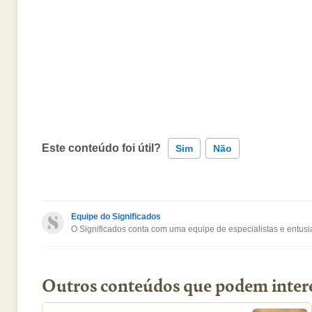
Este conteúdo foi útil?
Sim
Não
Este conteúdo contém informação incorreta
Equipe do Significados
O Significados conta com uma equipe de especialistas e entusia
Este conteúdo não tem a informação que procuro
Outro
Outros conteúdos que podem inter