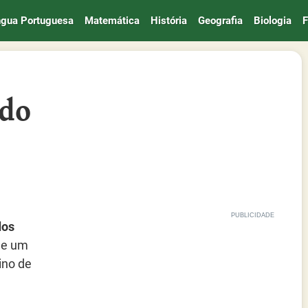
ngua Portuguesa
Matemática
História
Geografia
Biologia
F
ado
dos
de um
ino de