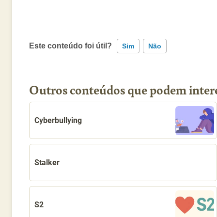
Este conteúdo foi útil?
Sim
Não
Outros conteúdos que podem inter
Este conteúdo contém informação incorreta
Este conteúdo não tem a informação que procuro
Cyberbullying
Outro
Stalker
S2