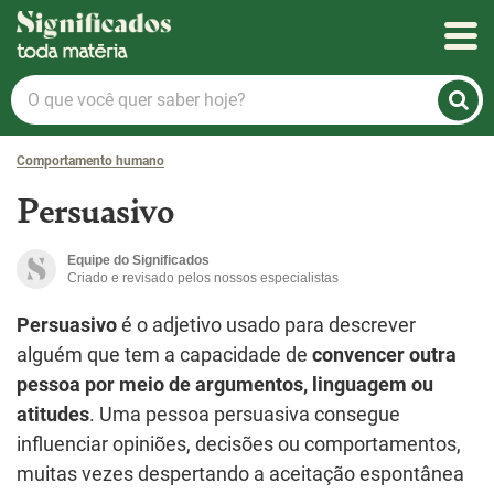
Significados
O
que
você
Comportamento humano
quer
saber
Persuasivo
hoje?
Equipe do Significados
Criado e revisado pelos nossos especialistas
Persuasivo
é o adjetivo usado para descrever
alguém que tem a capacidade de
convencer outra
pessoa por meio de argumentos, linguagem ou
atitudes
. Uma pessoa persuasiva consegue
influenciar opiniões, decisões ou comportamentos,
muitas vezes despertando a aceitação espontânea