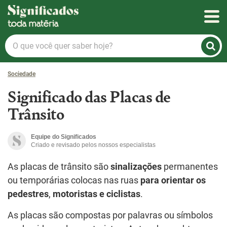
Significados
O
que
você
Sociedade
quer
saber
Significado das Placas de
hoje?
Trânsito
Equipe do Significados
Criado e revisado pelos nossos especialistas
As placas de trânsito são
sinalizações
permanentes
ou temporárias colocas nas ruas
para orientar os
pedestres
,
motoristas e ciclistas
.
As placas são compostas por palavras ou símbolos