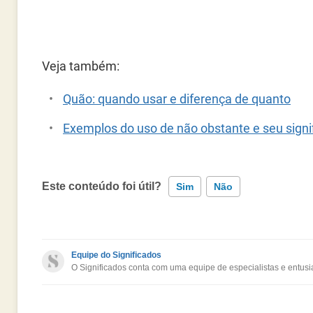
Veja também:
Quão: quando usar e diferença de quanto
Exemplos do uso de não obstante e seu signi
Este conteúdo foi útil?
Sim
Não
Este conteúdo contém informação incorreta
Equipe do Significados
O Significados conta com uma equipe de especialistas e entusia
Este conteúdo não tem a informação que procuro
Outro