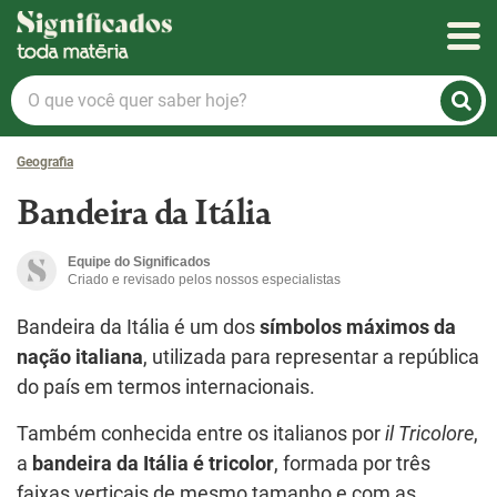
Significados
O
que
você
Geografia
quer
saber
Bandeira da Itália
hoje?
Equipe do Significados
Criado e revisado pelos nossos especialistas
Bandeira da Itália é um dos
símbolos máximos da
nação italiana
, utilizada para representar a república
do país em termos internacionais.
Também conhecida entre os italianos por
il Tricolore
,
a
bandeira da Itália é tricolor
, formada por três
faixas verticais de mesmo tamanho e com as