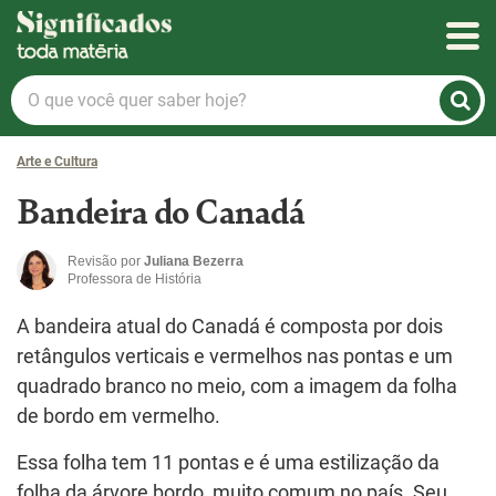
Significados
O
que
você
Arte e Cultura
quer
saber
Bandeira do Canadá
hoje?
Revisão por
Juliana Bezerra
Professora de História
A bandeira atual do Canadá é composta por dois
retângulos verticais e vermelhos nas pontas e um
quadrado branco no meio, com a imagem da folha
de bordo em vermelho.
Essa folha tem 11 pontas e é uma estilização da
folha da árvore bordo, muito comum no país. Seu