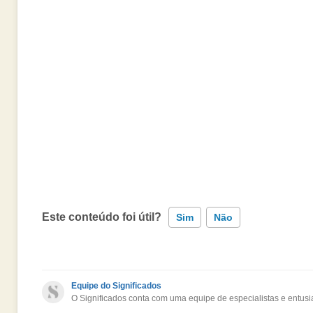
Este conteúdo foi útil?
Sim
Não
Este conteúdo contém informação incorreta
Equipe do Significados
O Significados conta com uma equipe de especialistas e entusia
Este conteúdo não tem a informação que procuro