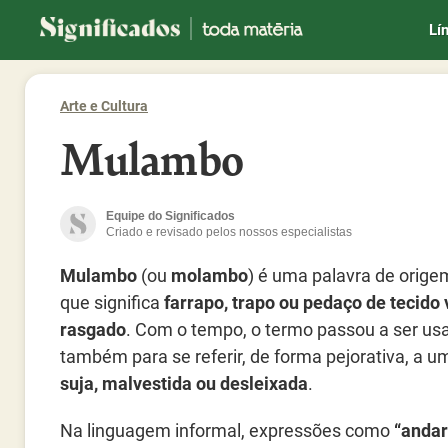
Significados
Lí
Arte e Cultura
Mulambo
Equipe do Significados
Criado e revisado pelos nossos especialistas
Mulambo
(ou
molambo
) é uma palavra de orige
que significa
farrapo, trapo ou pedaço de tecido 
rasgado
. Com o tempo, o termo passou a ser us
também para se referir, de forma pejorativa, a 
suja, malvestida ou desleixada
.
Na linguagem informal, expressões como
“andar