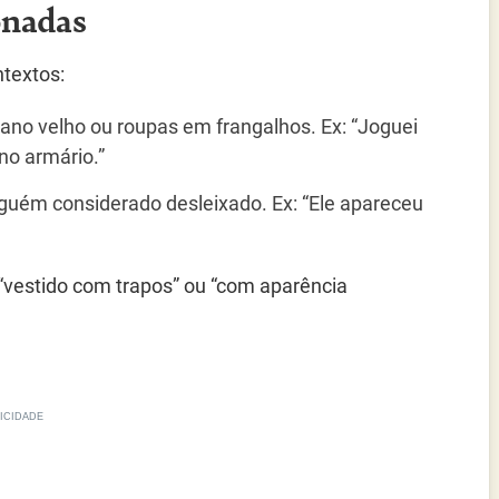
onadas
ntextos:
pano velho ou roupas em frangalhos. Ex: “Joguei
no armário.”
alguém considerado desleixado. Ex: “Ele apareceu
a “vestido com trapos” ou “com aparência