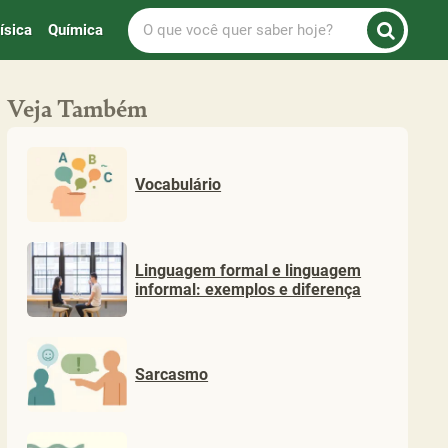
O
ísica
Química
que
você
quer
Veja Também
saber
hoje?
Vocabulário
Linguagem formal e linguagem
informal: exemplos e diferença
Sarcasmo