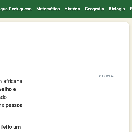
ngua Portuguesa
Matemática
História
Geografia
Biologia
F
m africana
velho e
ado
uma
pessoa
 feito um