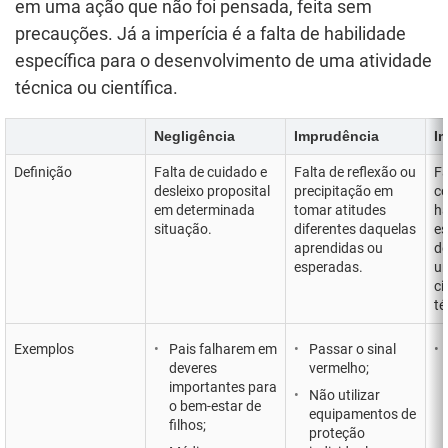
em uma ação que não foi pensada, feita sem
precauções. Já a imperícia é a falta de habilidade
específica para o desenvolvimento de uma atividade
técnica ou científica.
Negligência
Imprudência
Im
Definição
Falta de cuidado e
Falta de reflexão ou
Fa
desleixo proposital
precipitação em
c
em determinada
tomar atitudes
ha
situação.
diferentes daquelas
es
aprendidas ou
de
esperadas.
um
ci
té
Exemplos
Pais falharem em
Passar o sinal
deveres
vermelho;
importantes para
Não utilizar
o bem-estar de
equipamentos de
filhos;
proteção