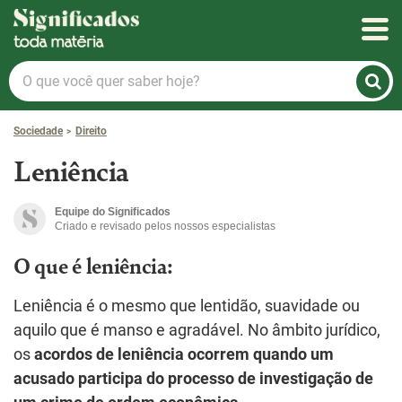
Significados
O
que
você
Sociedade
Direito
quer
saber
Leniência
hoje?
Equipe do Significados
Criado e revisado pelos nossos especialistas
O que é leniência:
Leniência é o mesmo que lentidão, suavidade ou
aquilo que é manso e agradável. No âmbito jurídico,
os
acordos de leniência ocorrem quando um
acusado participa do processo de investigação de