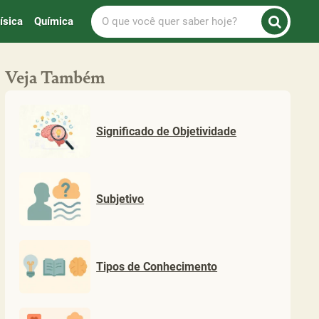
O
ísica
Química
que
você
quer
Veja Também
saber
hoje?
Significado de Objetividade
Subjetivo
Tipos de Conhecimento