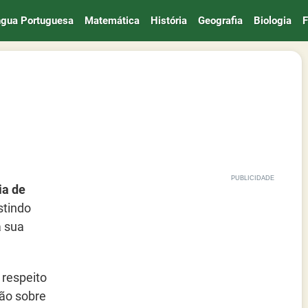
ngua Portuguesa
Matemática
História
Geografia
Biologia
F
ia de
stindo
a sua
 respeito
ão sobre