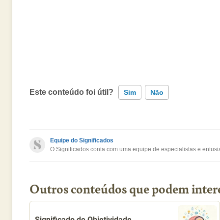
Este conteúdo foi útil?
Sim
Não
Este conteúdo contém informação incorreta
Equipe do Significados
O Significados conta com uma equipe de especialistas e entusia
Este conteúdo não tem a informação que procuro
Outro
Outros conteúdos que podem inter
Significado de Objetividade