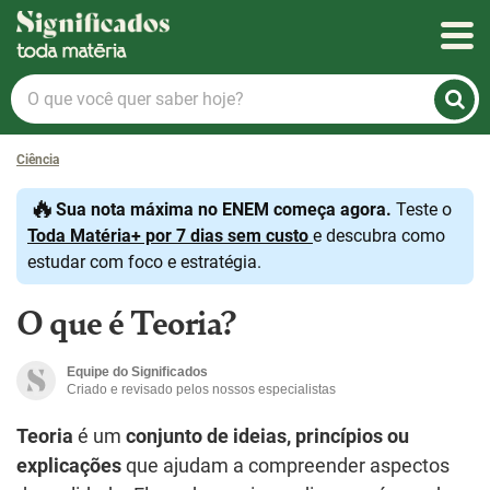
Significados
O
que
você
Ciência
quer
saber
🔥
Sua nota máxima no ENEM começa agora.
Teste o
hoje?
Toda Matéria+ por 7 dias sem custo
e descubra como
estudar com foco e estratégia.
O que é Teoria?
Equipe do Significados
Criado e revisado pelos nossos especialistas
Teoria
é um
conjunto de ideias, princípios ou
explicações
que ajudam a compreender aspectos