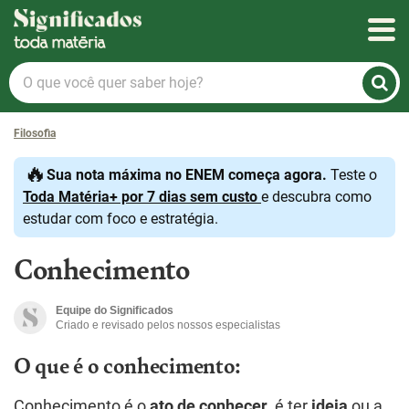
Significados
O
que
você
Filosofia
quer
saber
🔥
Sua nota máxima no ENEM começa agora.
Teste o
hoje?
Toda Matéria+ por 7 dias sem custo
e descubra como
estudar com foco e estratégia.
Conhecimento
Equipe do Significados
Criado e revisado pelos nossos especialistas
O que é o conhecimento:
Conhecimento é o
ato de conhecer
, é ter
ideia
ou a