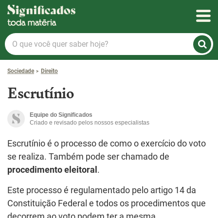
Significados
O
que
você
Sociedade
Direito
quer
saber
Escrutínio
hoje?
Equipe do Significados
Criado e revisado pelos nossos especialistas
Escrutínio é o processo de como o exercício do voto
se realiza. Também pode ser chamado de
procedimento eleitoral
.
Este processo é regulamentado pelo artigo 14 da
Constituição Federal e todos os procedimentos que
decorrem ao voto podem ter a mesma