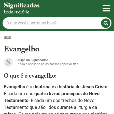
Significados
O
que
você
Geral
quer
saber
Evangelho
hoje?
Equipe do Significados
Criado e revisado pelos nossos especialistas
O que é o evangelho:
Evangelho
é a
doutrina e a história de Jesus Cristo
.
É cada um dos
quatro livros principais do Novo
Testamento
. É cada um dos trechos do Novo
Testamento que são lidos durante a liturgia da