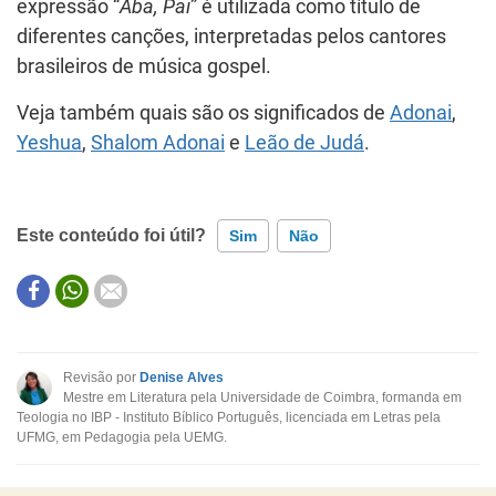
expressão “
Aba, Pai
” é utilizada como título de
diferentes canções, interpretadas pelos cantores
brasileiros de música gospel.
Veja também quais são os significados de
Adonai
,
Yeshua
,
Shalom Adonai
e
Leão de Judá
.
Este conteúdo foi útil?
Sim
Não
Este conteúdo contém informação incorreta
Este conteúdo não tem a informação que procuro
Revisão por
Denise Alves
Mestre em Literatura pela Universidade de Coimbra, formanda em
Outro
Teologia no IBP - Instituto Bíblico Português, licenciada em Letras pela
UFMG, em Pedagogia pela UEMG.