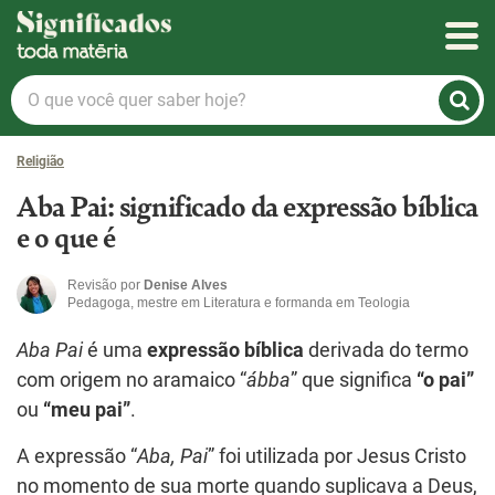
Significados
O
que
você
Religião
quer
saber
Aba Pai: significado da expressão bíblica
hoje?
e o que é
Revisão por
Denise Alves
Pedagoga, mestre em Literatura e formanda em Teologia
Aba Pai
é uma
expressão bíblica
derivada do termo
com origem no aramaico “
ábba
” que significa
“o pai”
ou
“meu pai”
.
A expressão “
Aba, Pai
” foi utilizada por Jesus Cristo
no momento de sua morte quando suplicava a Deus,