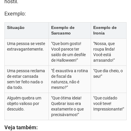
hostil.
Exemplo:
Situação
Exemplo de
Exemplo de
Sarcasmo
Ironia
Uma pessoa se veste
"Que bom gosto!
"Nossa, que
extravagantemente.
Você parece ter
roupa linda!
saído de um desfile
Você está
de Halloween!"
arrasando!"
Uma pessoa reclama
"É exaustiva a rotina
"Que dia cheio, o
de estar cansada
de fiscal da
seu!"
sem ter feito nada o
natureza, não é
dia todo.
mesmo?"
Alguém quebra um
"Que ótima ideia!
"Que cuidado
objeto valioso por
Quebrar isso era
você teve!
descuido.
exatamente o que
Impressionante!"
precisávamos!"
Veja
também: