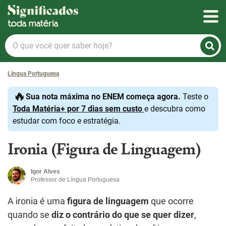
Significados
O
que
você
Língua Portuguesa
quer
saber
🔥
Sua nota máxima no ENEM começa agora.
Teste o
hoje?
Toda Matéria+ por 7 dias sem custo
e descubra como
estudar com foco e estratégia.
Ironia (Figura de Linguagem)
Igor Alves
Professor de Língua Portuguesa
A ironia é uma
figura de linguagem
que ocorre
quando se
diz o contrário do que se quer dizer
,