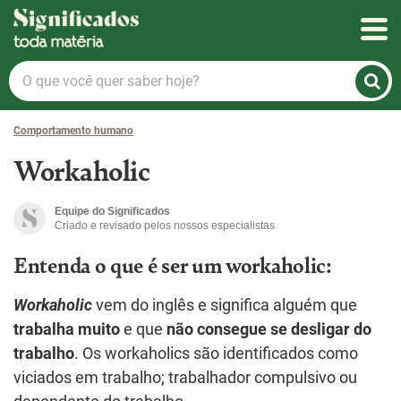
Significados
O
que
você
Comportamento humano
quer
saber
Workaholic
hoje?
Equipe do Significados
Criado e revisado pelos nossos especialistas
Entenda o que é ser um workaholic:
Workaholic
vem do inglês e significa alguém que
trabalha muito
e que
não consegue se desligar do
trabalho
. Os workaholics são identificados como
viciados em trabalho; trabalhador compulsivo ou