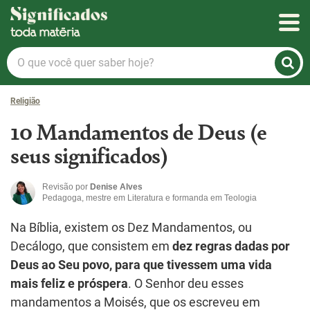
Significados
O
que
você
Religião
quer
saber
10 Mandamentos de Deus (e
hoje?
seus significados)
Revisão por
Denise Alves
Pedagoga, mestre em Literatura e formanda em Teologia
Na Bíblia, existem os Dez Mandamentos, ou
Decálogo, que consistem em
dez regras dadas por
Deus ao Seu povo, para que tivessem uma vida
mais feliz e próspera
. O Senhor deu esses
mandamentos a Moisés, que os escreveu em