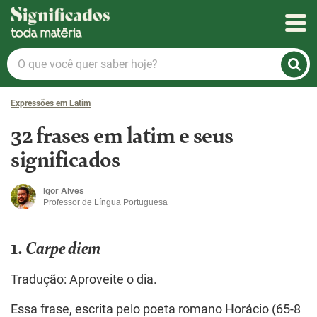
Significados
O
que
você
Expressões em Latim
quer
saber
32 frases em latim e seus
hoje?
significados
Igor Alves
Professor de Língua Portuguesa
1.
Carpe diem
Tradução: Aproveite o dia.
Essa frase, escrita pelo poeta romano Horácio (65-8