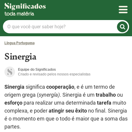
Significados
O
que
você
Língua Portuguesa
quer
saber
Sinergia
hoje?
Equipe do Significados
Criado e revisado pelos nossos especialistas
Sinergia
significa
cooperação
, e é um termo de
origem grega (
synergía)
. Sinergia é um
trabalho
ou
esforço
para realizar uma determinada
tarefa
muito
complexa, e poder
atingir seu êxito
no final. Sinergia
é o momento em que o todo é maior que a soma das
partes.