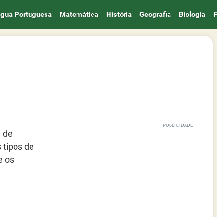
ngua Portuguesa
Matemática
História
Geografia
Biologia
F
) de
 tipos de
e os