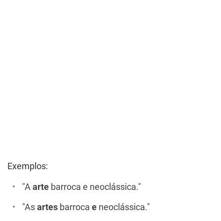
Exemplos:
"A
arte
barroca e neoclássica."
"As
artes
barroca
e
neoclássica."