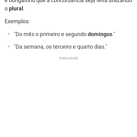
é obrigatório que a concordância seja feita utilizando
o
plural
.
Exemplos:
"Do mês o primeiro e segundo
domingos
."
"Da semana, os terceiro e quarto dias."