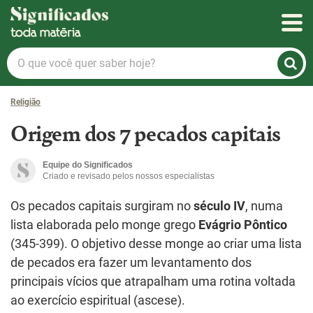
Significados
O
que
você
Religião
quer
saber
Origem dos 7 pecados capitais
hoje?
Equipe do Significados
Criado e revisado pelos nossos especialistas
Os pecados capitais surgiram no
século IV
, numa
lista elaborada pelo monge grego
Evágrio Pôntico
(345-399). O objetivo desse monge ao criar uma lista
de pecados era fazer um levantamento dos
principais vícios que atrapalham uma rotina voltada
ao exercício espiritual (ascese).