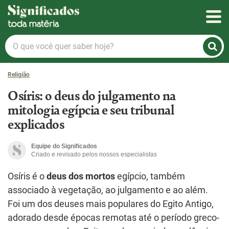
Significados
O
que
você
Religião
quer
saber
Osíris: o deus do julgamento na
hoje?
mitologia egípcia e seu tribunal
explicados
Equipe do Significados
Criado e revisado pelos nossos especialistas
Osíris é o
deus dos mortos
egípcio, também
associado à vegetação, ao julgamento e ao além.
Foi um dos deuses mais populares do Egito Antigo,
adorado desde épocas remotas até o período greco-