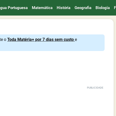
ngua Portuguesa
Matemática
História
Geografia
Biologia
F
te o
Toda Matéria+ por 7 dias sem custo
e